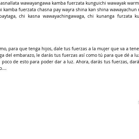
hasnallata wawayangawa kamba fuerzata kunguichi wawayak warmit
i kamba fuerzata chasna pay wayra shina kan shina wawayachun n
ytaga, chi kasna wawayachingawaga, chi kunanga furzata ku
illkillu warmi mangui nishaga kan imashinata wawayangui chasna
un chasna rimasha [mmm]. Aah chi apasha upichina chasna rasha
smo, para que tenga hijos, dale tus fuerzas a la mujer que va a tener
ga del embarazo, le darás tus fuerzas así como tú para que dé a luz
 un poco de esto para poder dar a luz. Ahora, darás tus fuerzas, dar
.

mujer fuerte, eres una mujer shillkillu. Así como tuviste hijos, así
a dar a luz rápido, diciéndole así a ella. Se recoge para darle de