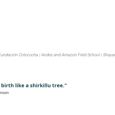
About
FLAS Kichwa
What we do
What you
Fundación Cotococha |
Andes and Amazon Field School |
Shayar
birth like a shirkillu tree."
anson