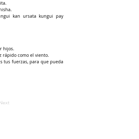
a.

isha.

ngui kan ursata kungui pay 
llata pay wawayachun.

.
 hijos.

 rápido como el viento.

ás tus fuerzas, para que pueda 
 mismo ella tenga sus hijos.

 tomar, pidiéndole fuerzas.
Next