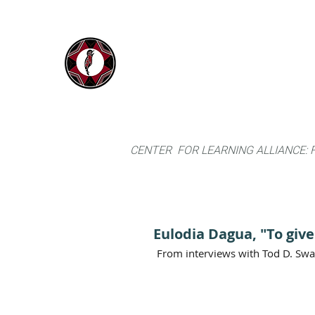
IYARINA
Home
Napo-Pastaza, Ecuador
CENTER FOR LEARNING ALLIANCE:
Eulodia Dagua, "To give 
From interviews with Tod D. Sw