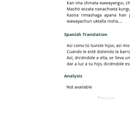
Kan ima shinata wawayangui, c
Mashti wizata nanachiwta kungu
Kasna rimashaga apana han pa
wawayachun uktalla nisha.

Warmi manga uyarishka warmi sh
Kungui fuerzata ukta wawayach
Spanish Translation
Así como tú tuviste hijos, así mi
Cuando le esté doliendo la barri
Así, diciéndole a ella, se lleva
dar a luz a su hijo, diciéndole eso
También eres una mujer, eres una 
Analysis
Darás mucha fuerza para que pued
Not available
Previous