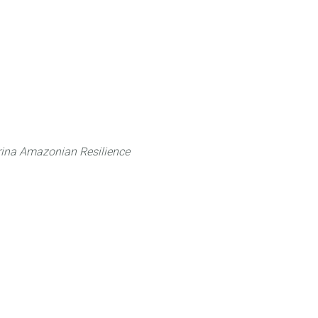
 can do
Traditional Knowledge (ITK)
Science
ina Amazonian Resilience