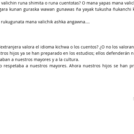
valichin runa shimita o runa cuentotas? O mana yapas mana valic
ara kunan guraska wawan gunawas ña yayak tukusha ñukanchi ka
rukugunata mana valichik ashka angawna.

 mana valichik ashkawna ñawpa pero, kunanga ña  ñukanchi waw
 imasnata kawsanchi, chita vallichisha riwnguna kuna uraspiga.
extranjera valora el idioma kichwa o los cuentos? ¿O no los valora
tros hijos ya se han preparado en los estudios; ellos defenderán nu
aban a nuestros mayores y a la cultura.

o respetaba a nuestros mayores. Ahora nuestros hijos se han pr
ones de cómo vivimos. Eso van haciendo respetar hasta hoy día.