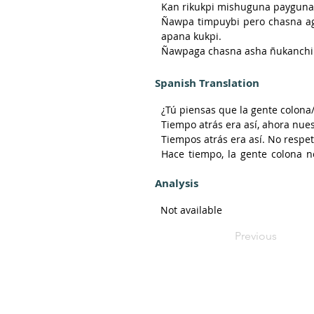
Kan rikukpi mishuguna payguna 
Ñawpa timpuybi pero chasna ag
apana kukpi.

Ñawpaga chasna asha ñukanchi 
Ñukanchi rukugunata mishuguna
Apana kusha payanawas ñukanchi
Spanish Translation
¿Tú piensas que la gente colona/
Tiempo atrás era así, ahora nues
Tiempos atrás era así. No respet
Hace tiempo, la gente colona n
defender nuestra cultura.

Analysis
Defenderán la cultura y tradici
Not available
Previous