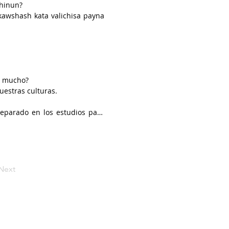
hinun?

wshash kata valichisa payna 
agunagas yachasha.

n mucho?

estras culturas.

eparado en los estudios para 
Next