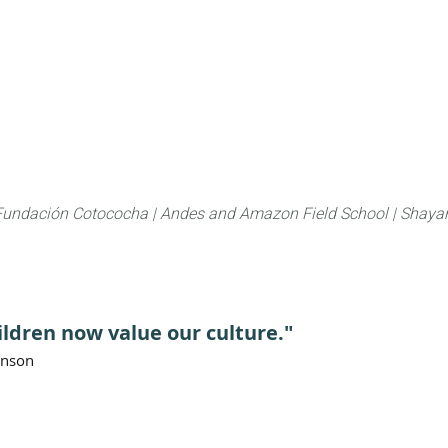
About
FLAS Kichwa
What we do
What you
Fundación Cotococha |
Andes and Amazon Field School |
Shayar
ildren now value our culture."
anson