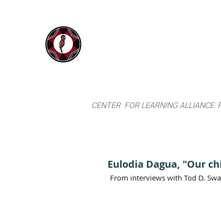
IYARINA
Home
Napo-Pastaza, Ecuador
CENTER FOR LEARNING ALLIANCE:
Eulodia Dagua, "Our ch
From interviews with Tod D. Sw