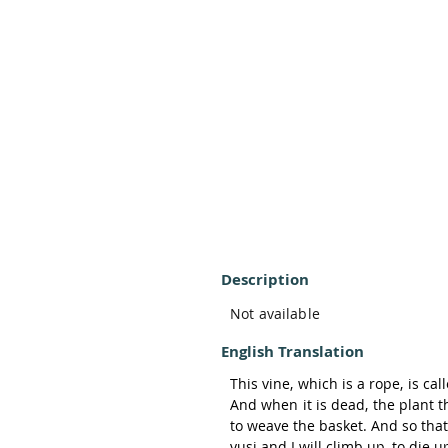
Description
Not available
English Translation
This vine, which is a rope, is cal
And when it is dead, the plant th
to weave the basket. And so that
yusi and I will climb up, to die u