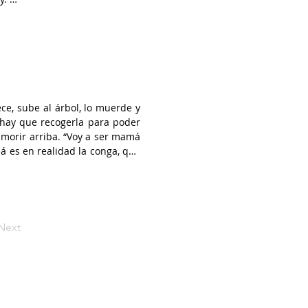
ng to die like that today? They 
g to custom, when the rope is 
it is chosen and given a strong 
ce, sube al árbol, lo muerde y 
y hay que recogerla para poder 
 morir arriba. “Voy a ser mamá 
á es en realidad la conga, que 
 costumbre: cuando la soga se 
or eso se escoge con cuidado y 
e, y así continúa la vida del 
Next