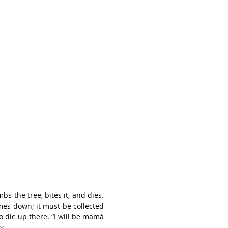
bs the tree, bites it, and dies. 
omes down; it must be collected 
 die up there. “I will be mamá 
. 
