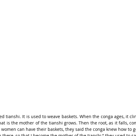
led tianshi. It is used to weave baskets. When the conga ages, it clim
at is the mother of the tianshi grows. Then the root, as it falls, c
 women can have their baskets, they said the conga knew how to go
p there, so that I become the mother of the tianshi,” they used to say