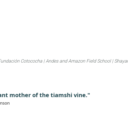
About
FLAS Kichwa
What we do
What you
Fundación Cotococha |
Andes and Amazon Field School |
Shayar
ant mother of the tiamshi vine."
anson