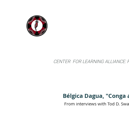
IYARINA
Home
Napo-Pastaza, Ecuador
CENTER FOR LEARNING ALLIANCE:
Bélgica Dagua, "Conga 
From interviews with Tod D. Sw