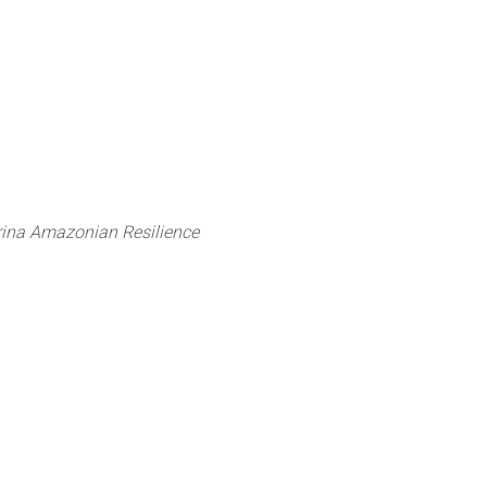
 can do
Traditional Knowledge (ITK)
Science
ina Amazonian Resilience