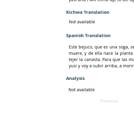
Kichwa Translation
So the mother of the tianshi is t
say, jokingly, that it knows ho
Not available
moving, it is said to know how to
pull, so it can be cut. When it get
Spanish Translation
Este bejuco, que es una soga, se
muere, y de ella nace la planta 
tejer la canasta. Para que las m
yusi y voy a subir arriba, a mor
pensando en las mujeres, sube y 
Analysis
Dicen, en tono de burla, que sa
Not available
está moviendo, se dice que sabe 
se da un jalón fuerte para cort
Previous
tianshi, del bejuco que da fuerz